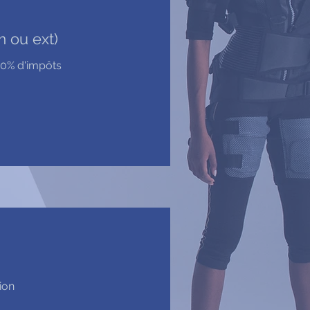
m ou ext)
50% d'impôts
ion