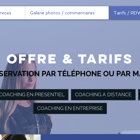
rvices
Galerie photos / commentaires
Tarifs / RDV
Offre & Tarifs
SERVATION PAR TÉLÉPHONE OU PAR M
COACHING EN PRESENTIEL
COACHING A DISTANCE
COACHING EN ENTREPRISE